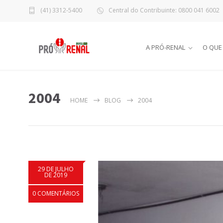
(41) 3312-5400
Central do Contribuinte: 0800 041 6002
A PRÓ-RENAL
O QUE
2004
HOME
BLOG
2004
29 DE JULHO
DE 2019
0 COMENTÁRIOS