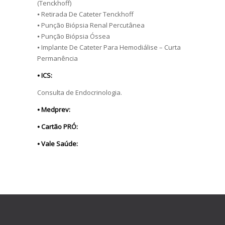
(Tenckhoff)
⦁ Retirada De Cateter Tenckhoff
⦁ Punção Biópsia Renal Percutânea
⦁ Punção Biópsia Óssea
⦁ Implante De Cateter Para Hemodiálise – Curta
Permanência
⦁ ICS:
Consulta de Endocrinologia.
⦁ Medprev:
⦁ Cartão PRÓ:
⦁ Vale Saúde: