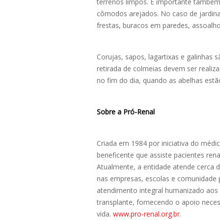
terrenos limpos. É importante também 
cômodos arejados. No caso de jardinag
frestas, buracos em paredes, assoalho
Corujas, sapos, lagartixas e galinhas
retirada de colmeias devem ser reali
no fim do dia, quando as abelhas estã
Sobre a Pró-Renal
Criada em 1984 por iniciativa do médi
beneficente que assiste pacientes ren
Atualmente, a entidade atende cerca 
nas empresas, escolas e comunidade 
atendimento integral humanizado aos p
transplante, fornecendo o apoio nece
vida.
www.pro-renal.org.br
.