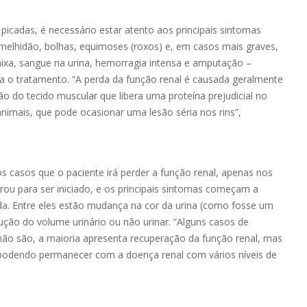
icadas, é necessário estar atento aos principais sintomas
melhidão, bolhas, equimoses (roxos) e, em casos mais graves,
aixa, sangue na urina, hemorragia intensa e amputação –
a o tratamento. “A perda da função renal é causada geralmente
ão do tecido muscular que libera uma proteína prejudicial no
nimais, que pode ocasionar uma lesão séria nos rins”,
s casos que o paciente irá perder a função renal, apenas nos
ou para ser iniciado, e os principais sintomas começam a
da. Entre eles estão mudança na cor da urina (como fosse um
ução do volume urinário ou não urinar. “Alguns casos de
não são, a maioria apresenta recuperação da função renal, mas
podendo permanecer com a doença renal com vários níveis de