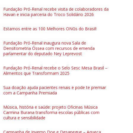
Fundação Pró-Renal recebe visita de colaboradores da
Havan e inicia parceria do Troco Solidário 2026
Estamos entre as 100 Melhores ONGs do Brasil!
Fundação Pró-Renal inaugura nova Sala de
Densitometria Óssea com recursos de emenda
parlamentar do deputado Ney Leprevost
Fundação Pró-Renal recebe o Selo Sesc Mesa Brasil –
Alimentos que Transformam 2025
Sua doação ajuda pacientes renais e pode te premiar
com a Campanha Premiada
Música, história e saúde: projeto Oficinas Música
Carmina Burana transforma escolas públicas com
cultura e sensibilidade
Campanha de Inverno Doe e Desapegue – Aqueça