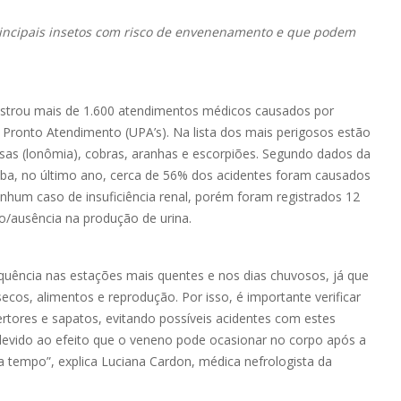
rincipais insetos com risco de envenenamento e que podem
gistrou mais de 1.600 atendimentos médicos causados por
Pronto Atendimento (UPA’s). Na lista dos mais perigosos estão
osas (lonômia), cobras, aranhas e escorpiões. Segundo dados da
tiba, no último ano, cerca de 56% dos acidentes foram causados
enhum caso de insuficiência renal, porém foram registrados 12
ão/ausência na produção de urina.
uência nas estações mais quentes e nos dias chuvosos, já que
cos, alimentos e reprodução. Por isso, é importante verificar
rtores e sapatos, evitando possíveis acidentes com estes
 devido ao efeito que o veneno pode ocasionar no corpo após a
 a tempo”, explica Luciana Cardon, médica nefrologista da