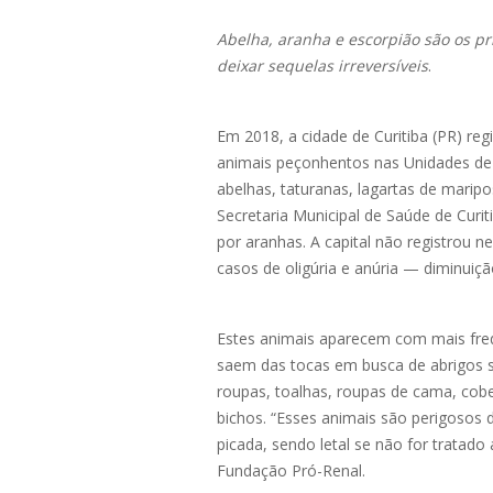
Abelha, aranha e escorpião são os p
deixar sequelas irreversíveis
.
Em 2018, a cidade de Curitiba (PR) re
animais peçonhentos nas Unidades de 
abelhas, taturanas, lagartas de marip
Secretaria Municipal de Saúde de Curi
por aranhas. A capital não registrou n
casos de oligúria e anúria — diminuiç
Estes animais aparecem com mais freq
saem das tocas em busca de abrigos se
roupas, toalhas, roupas de cama, cobe
bichos. “Esses animais são perigosos
picada, sendo letal se não for tratado
Fundação Pró-Renal.