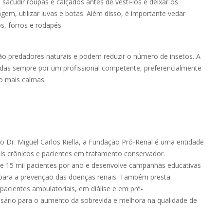
sacudir roupas e calçados antes de vesti-los e deixar os
em, utilizar luvas e botas. Além disso, é importante vedar
s, forros e rodapés.
 são predadores naturais e podem reduzir o número de insetos. A
zadas sempre por um profissional competente, preferencialmente
o mais calmas.
co Dr. Miguel Carlos Riella, a Fundação Pró-Renal é uma entidade
ais crônicos e pacientes em tratamento conservador.
de 15 mil pacientes por ano e desenvolve campanhas educativas
para a prevenção das doenças renais. Também presta
acientes ambulatoriais, em diálise e em pré-
ssário para o aumento da sobrevida e melhora na qualidade de