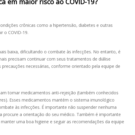
ca em maior risco ao COVID-19?
ndições crônicas como a hipertensão, diabetes e outras
ir o COVID-19.
is baixa, dificultando o combate às infecções. No entanto, é
nais precisam continuar com seus tratamentos de diálise
 precauções necessárias, conforme orientado pela equipe de
isam tomar medicamentos anti-rejeição (também conhecidos
es). Esses medicamentos mantém o sistema imunológico
 combate às infecções. É importante não suspender nenhuma
da procure a orientação do seu médico. Também é importante
a, manter uma boa higiene e seguir as recomendações da equipe