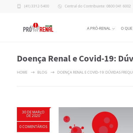
(41) 3312-5400
Central do Contribuinte: 0800 041 6002
A PRÓ-RENAL
O QUE
Doença Renal e Covid-19: Dú
HOME
BLOG
DOENÇA RENAL E COVID-19: DÚVIDAS FREQU
30 DE MARçO
DE 2020
0 COMENTÁRIOS