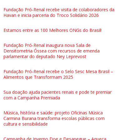
Fundação Pró-Renal recebe visita de colaboradores da
Havan e inicia parceria do Troco Solidário 2026
Estamos entre as 100 Melhores ONGs do Brasil!
Fundação Pró-Renal inaugura nova Sala de
Densitometria Óssea com recursos de emenda
parlamentar do deputado Ney Leprevost
Fundação Pró-Renal recebe o Selo Sesc Mesa Brasil –
Alimentos que Transformam 2025
Sua doação ajuda pacientes renais e pode te premiar
com a Campanha Premiada
Música, história e saúde: projeto Oficinas Música
Carmina Burana transforma escolas públicas com
cultura e sensibilidade
Campanha de Inverno Doe e Desapegue – Aqueça