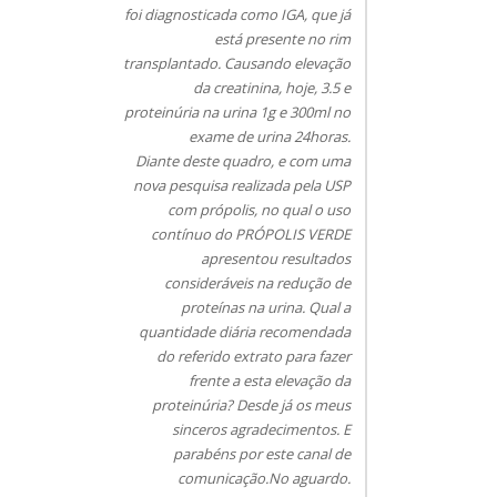
foi diagnosticada como IGA, que já
está presente no rim
transplantado. Causando elevação
da creatinina, hoje, 3.5 e
proteinúria na urina 1g e 300ml no
exame de urina 24horas.
Diante deste quadro, e com uma
nova pesquisa realizada pela USP
com própolis, no qual o uso
contínuo do PRÓPOLIS VERDE
apresentou resultados
consideráveis na redução de
proteínas na urina. Qual a
quantidade diária recomendada
do referido extrato para fazer
frente a esta elevação da
proteinúria? Desde já os meus
sinceros agradecimentos. E
parabéns por este canal de
comunicação.No aguardo.