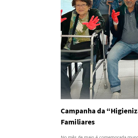
Campanha da “Higieniz
Familiares
No mês de maio é comemorada mundia