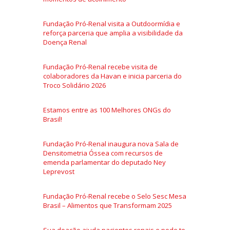
Fundação Pró-Renal visita a Outdoormídia e
reforça parceria que amplia a visibilidade da
Doença Renal
Fundação Pró-Renal recebe visita de
colaboradores da Havan e inicia parceria do
Troco Solidário 2026
Estamos entre as 100 Melhores ONGs do
Brasil!
Fundação Pró-Renal inaugura nova Sala de
Densitometria Óssea com recursos de
emenda parlamentar do deputado Ney
Leprevost
Fundação Pró-Renal recebe o Selo Sesc Mesa
Brasil – Alimentos que Transformam 2025
Sua doação ajuda pacientes renais e pode te