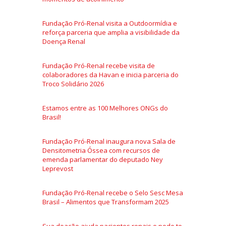
Fundação Pró-Renal visita a Outdoormídia e
reforça parceria que amplia a visibilidade da
Doença Renal
Fundação Pró-Renal recebe visita de
colaboradores da Havan e inicia parceria do
Troco Solidário 2026
Estamos entre as 100 Melhores ONGs do
Brasil!
Fundação Pró-Renal inaugura nova Sala de
Densitometria Óssea com recursos de
emenda parlamentar do deputado Ney
Leprevost
Fundação Pró-Renal recebe o Selo Sesc Mesa
Brasil – Alimentos que Transformam 2025
Sua doação ajuda pacientes renais e pode te